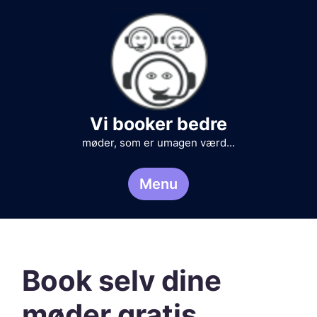
Skip
to
content
Vi booker bedre
møder, som er umagen værd...
Menu
Book selv dine
møder gratis