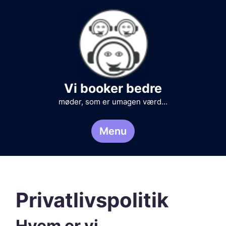
Skip
to
content
Vi booker bedre
møder, som er umagen værd...
Menu
Privatlivspolitik
Hvem er vi